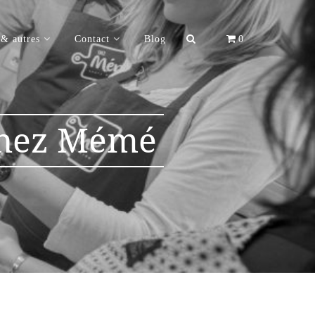
Rechercher :
 & autres
Contact
Blog
0
 chez Mémé