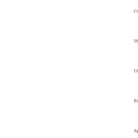
Cu
Vé
U
B
A