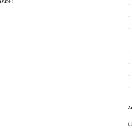
esure
!
A
Li