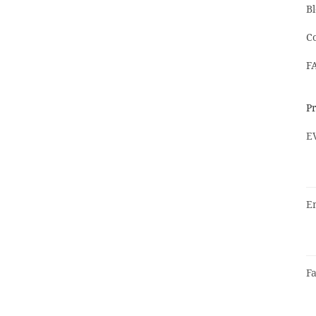
B
C
F
Pr
EV
En
Fa