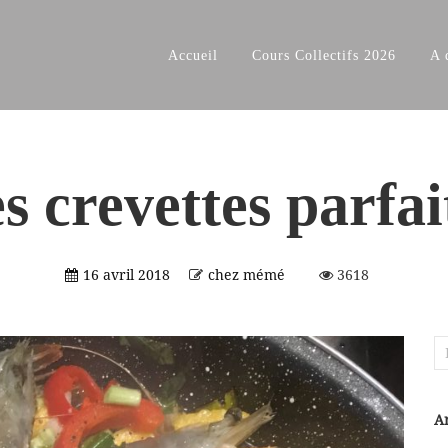
Accueil
Cours Collectifs 2026
A 
s crevettes parfai
16 avril 2018
chez mémé
3618
Re
Ar