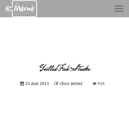
Grilled Fish Steaks
21 mai 2015
chez mémé
910