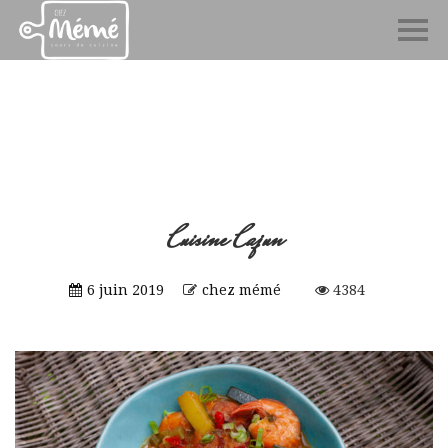
Cuisine Cajun
6 juin 2019
chez mémé
4384