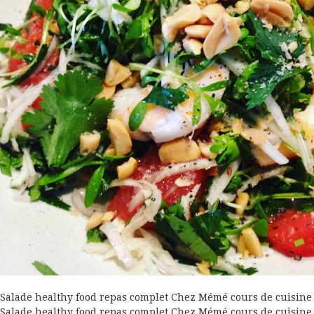
Salade healthy food repas complet Chez Mémé cours de cuisine
Salade healthy food repas complet Chez Mémé cours de cuisine